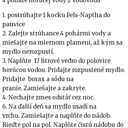
4 poháre horúcej vody z vodovodu
1. postrúhajte 1 kocku Fels-Naptha do
panvice
2. Zalejte strúhance 4 pohármi vody a
miešajte na miernom plameni, až kým sa
mydlo nerozpustí.
3. Naplňte 17 litrové vedro do polovice
horúcou vodou. Pridajte rozpustené mydlo.
Pridajte borax a sódu na
pranie. Zamiešajte a zakryte.
4. Nechajte zmes odstáť cez noc.
6. Na ďalší deň sa mydlo usadí na
vrchu. Zamiešajte a naplňte do nádob.
Rieďte pol na pol. Naplňte čistú nádobu do