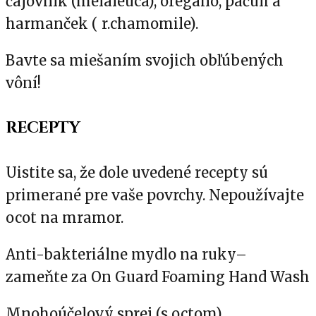
čajovník (melaleuca), oregano, pačuli a
harmanček ( r.chamomile).
Bavte sa miešaním svojich obľúbených
vôní!
RECEPTY
Uistite sa, že dole uvedené recepty sú
primerané pre vaše povrchy. Nepoužívajte
ocot na mramor.
Anti-bakteriálne mydlo na ruky–
zameňte za On Guard Foaming Hand Wash
Mnohoúčelový sprej (s octom)