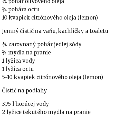
¼ pohár olivového oleja
¼ pohára octu
10 kvapiek citrónového oleja (lemon)
Jemný čistič na vaňu, kachličky a toaletu
¾ zarovnaný pohár jedlej sódy
¼ mydla na pranie
1 lyžica vody
1 lyžica octu
5-10 kvapiek citrónového oleja (lemon)
Čistič na podlahy
3,75 l horúcej vody
2 lyžice tekutého mydla na pranie