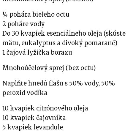
¼ pohára bieleho octu
2 poháre vody
Do 30 kvapiek esenciálneho oleja (skúste
mätu, eukalyptus a divoký pomaranč)
1 čajová lyžička boraxu
Mnohoúčelový sprej (bez octu)
Naplňte hnedú fľašu s 50% vody, 50%
peroxid vodíka
10 kvapiek citrónového oleja
10 kvapiek čajovníka
5 kvapiek levandule