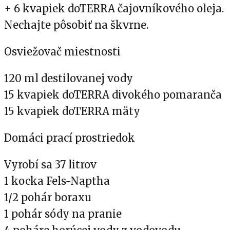
+ 6 kvapiek doTERRA čajovníkového oleja.
Nechajte pôsobiť na škvrne.
Osviežovač miestnosti
120 ml destilovanej vody
15 kvapiek doTERRA divokého pomaranča
15 kvapiek doTERRA mäty
Domáci prací prostriedok
Vyrobí sa 37 litrov
1 kocka Fels-Naptha
1/2 pohár boraxu
1 pohár sódy na pranie