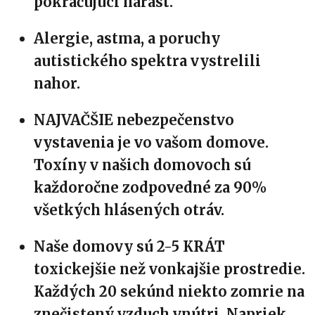
pokračujúci nárast.
Alergie, astma, a poruchy
autistického spektra vystrelili
nahor.
NAJVAČŠIE nebezpečenstvo
vystavenia je vo vašom domove.
Toxíny v našich domovoch sú
každoročne zodpovedné za 90%
všetkých hlásených otráv.
Naše domovy sú 2-5 KRÁT
toxickejšie než vonkajšie prostredie.
Každých 20 sekúnd niekto zomrie na
znečistený vzduch vnútri. Napriek