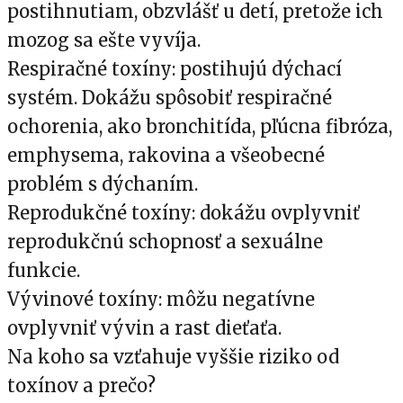
postihnutiam, obzvlášť u detí, pretože ich
mozog sa ešte vyvíja.
Respiračné toxíny: postihujú dýchací
systém. Dokážu spôsobiť respiračné
ochorenia, ako bronchitída, pľúcna fibróza,
emphysema, rakovina a všeobecné
problém s dýchaním.
Reprodukčné toxíny: dokážu ovplyvniť
reprodukčnú schopnosť a sexuálne
funkcie.
Vývinové toxíny: môžu negatívne
ovplyvniť vývin a rast dieťaťa.
Na koho sa vzťahuje vyššie riziko od
toxínov a prečo?