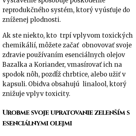
vystavenie spôsobuje poškodenie
reprodukčného systém, ktorý vyúsťuje do
zníženej plodnosti.
Ak ste niekto, kto trpí vplyvom toxických
chemikálií, môžete začať obnovovať svoje
zdravie používaním esenciálnych olejov
Bazalka a Koriander, vmasírovať ich na
spodok nôh, pozdĺž chrbtice, alebo užiť v
kapsuli. Obidva obsahujú linalool, ktorý
znižuje vplyv toxicity.
Urobme svoje upratovanie zelenším s
esenciálnymi olejmi