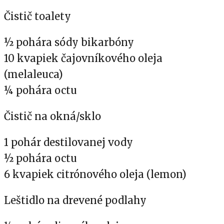
Čistič toalety
½ pohára sódy bikarbóny
10 kvapiek čajovníkového oleja
(melaleuca)
¼ pohára octu
Čistič na okná/sklo
1 pohár destilovanej vody
½ pohára octu
6 kvapiek citrónového oleja (lemon)
Leštidlo na drevené podlahy