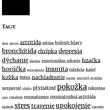
FILTER
Tagy
artritída
bolesti hlavy
astma
akné
alergie
bronchitída
depresia
chrípka
dýchanie
hnačka
emocionálne zdravie
ekzém
horúčka
imunita
infekcia
kašeľ
hyperaktivita
kolika
nachladnutie
MRSA
nervový systém
napätie
pokožka
plynatosť
nespavosť
rakovina
obličky
reumatoidná artritída
reumatizmus
repelent
rany
stres
upokojenie
travenie
spánok
varenie