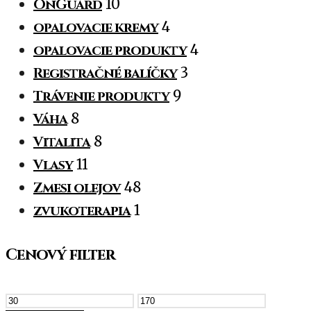
OnGuard
10
opalovacie kremy
4
opalovacie produkty
4
Registračné balíčky
3
Trávenie produkty
9
Váha
8
Vitalita
8
Vlasy
11
Zmesi olejov
48
zvukoterapia
1
Cenový filter