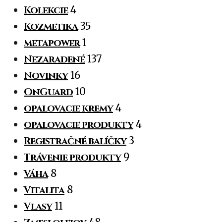
Kolekcie
4
Kozmetika
35
metapower
1
Nezaradené
137
Novinky
16
OnGuard
10
opalovacie kremy
4
opalovacie produkty
4
Registračné balíčky
3
Trávenie produkty
9
Váha
8
Vitalita
8
Vlasy
11