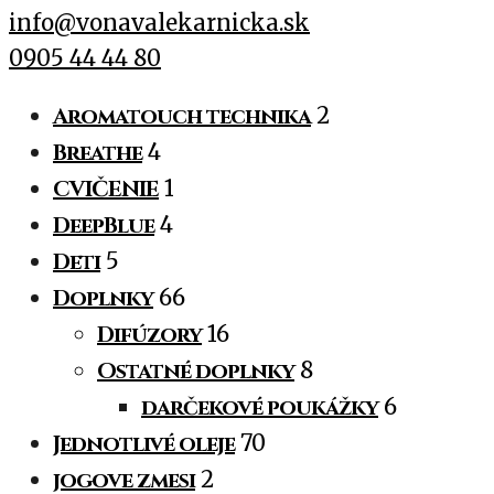
info@vonavalekarnicka.sk
0905 44 44 80
Aromatouch technika
2
Breathe
4
CVIČENIE
1
DeepBlue
4
Deti
5
Doplnky
66
Difúzory
16
Ostatné doplnky
8
darčekové poukážky
6
Jednotlivé oleje
70
jogove zmesi
2