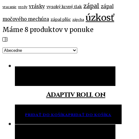
zápal
vrásky
zápal
vysoký krvný tlak
vracanie
vredy
úzkosť
močového mechúra
zápal pľúc
zápcha
Máme
8
produktov v ponuke
Pridať do košíka
Pridať do košíka
Adaptiv roll on
PRIDAŤ DO KOŠÍKA
PRIDAŤ DO KOŠÍKA
Pridať do košíka
Pridať do košíka