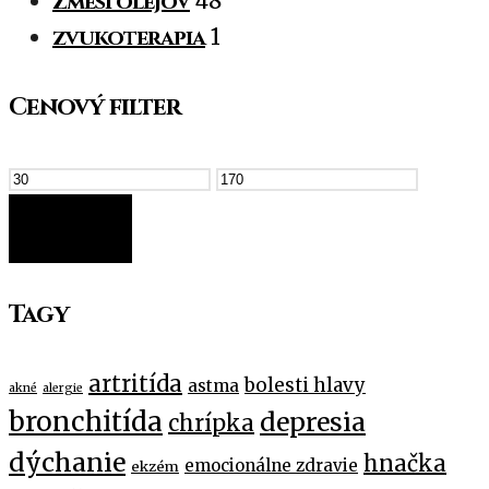
Zmesi olejov
48
zvukoterapia
1
Cenový filter
FILTER
Tagy
artritída
bolesti hlavy
astma
akné
alergie
bronchitída
depresia
chrípka
dýchanie
hnačka
emocionálne zdravie
ekzém