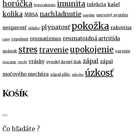
horúčka
imunita
infekcia
kašeľ
hyperaktivita
kolika
nachladnutie
MRSA
nervový systém
napätie
pokožka
plynatosť
nespavosť
rakovina
obličky
reumatoidná artritída
reumatizmus
repelent
rany
stres
upokojenie
travenie
spánok
varenie
zápal
vrásky
zápal
vysoký krvný tlak
vracanie
vredy
úzkosť
močového mechúra
zápal pľúc
zápcha
Košík
Čo hľadáte ?