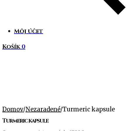
Môj účet
Košík
0
Domov
/
Nezaradené
/
Turmeric kapsule
Turmeric kapsule