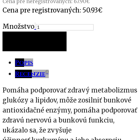
Cena pre neregistrovaných:
67.90
€
Cena pre registrovaných:
50.93
€
Množstvo
PRIDAŤ DO KOŠÍKA
Popis
0
Recenzie
Pomáha podporovať zdravý metabolizmus
glukózy a lipidov, môže zosilniť bunkové
antioxidačné enzýmy, pomáha podporovať
zdravú nervovú a bunkovú funkciu,
ukázalo sa, že zvyšuje