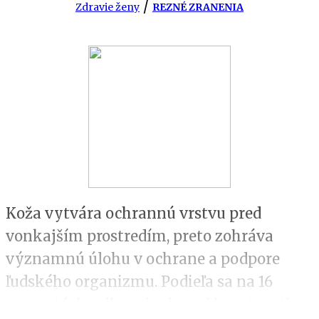
/
Zdravie ženy
REZNÉ ZRANENIA
Koža vytvára ochrannú vrstvu pred
vonkajším prostredím, preto zohráva
významnú úlohu v ochrane a podpore
ľudského organizmu. Podieľa sa na 16
percentách celkovej telesnej hmotnosti, u