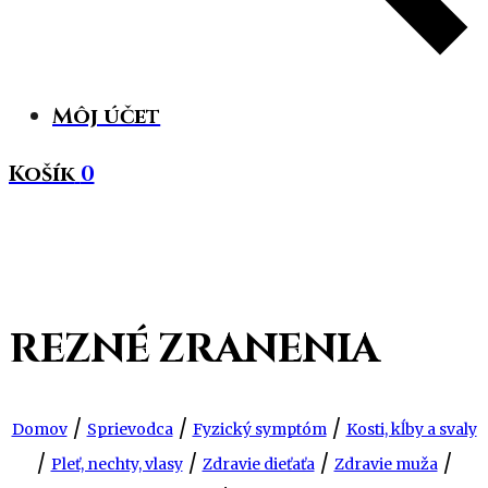
Môj účet
Košík
0
REZNÉ ZRANENIA
/
/
/
Domov
Sprievodca
Fyzický symptóm
Kosti, kĺby a svaly
/
/
/
/
Pleť, nechty, vlasy
Zdravie dieťaťa
Zdravie muža