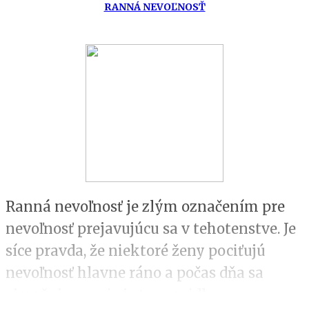
RANNÁ NEVOĽNOSŤ
Ranná nevoľnosť je zlým označením pre
nevoľnosť prejavujúcu sa v tehotenstve. Je
síce pravda, že niektoré ženy pociťujú
nevoľnosť hlavne ráno a počas dňa sa
zjemňuje, no nie je to pravidlom.