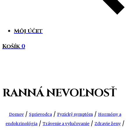
Môj účet
Košík
0
RANNÁ NEVOĽNOSŤ
/
/
/
Domov
Sprievodca
Fyzický symptóm
Hormóny a
/
/
/
endokrinológia
Trávenie a vylučovanie
Zdravie ženy