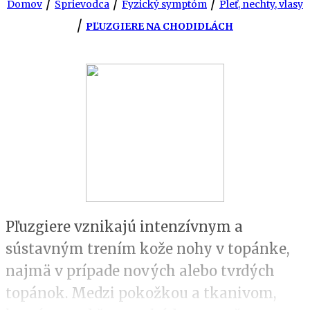
/
/
/
Domov
Sprievodca
Fyzický symptóm
Pleť, nechty, vlasy
/
PĽUZGIERE NA CHODIDLÁCH
Pľuzgiere vznikajú intenzívnym a
sústavným trením kože nohy v topánke,
najmä v prípade nových alebo tvrdých
topánok. Medzi pokožkou a tkanivom,