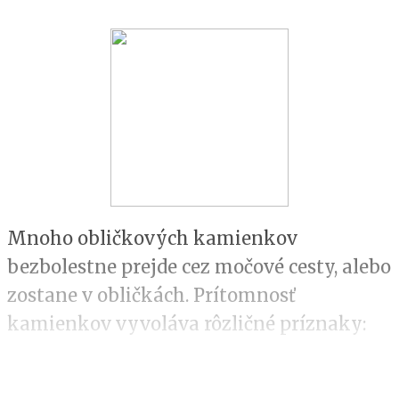
Mnoho obličkových kamienkov
bezbolestne prejde cez močové cesty, alebo
zostane v obličkách. Prítomnosť
kamienkov vyvoláva rôzličné príznaky:
Obličkovú koliku, čiže silnú pulzujúcu
bolesť, ktorá vychádza z oblasti obličky