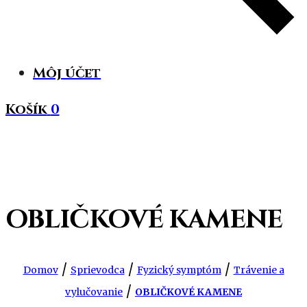
Môj účet
Košík
0
OBLIČKOVÉ KAMENE
/
/
/
Domov
Sprievodca
Fyzický symptóm
Trávenie a
/
vylučovanie
OBLIČKOVÉ KAMENE