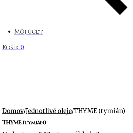
Môj účet
Košík
0
Domov
/
Jednotlivé oleje
/
THYME (tymián)
THYME (tymián)