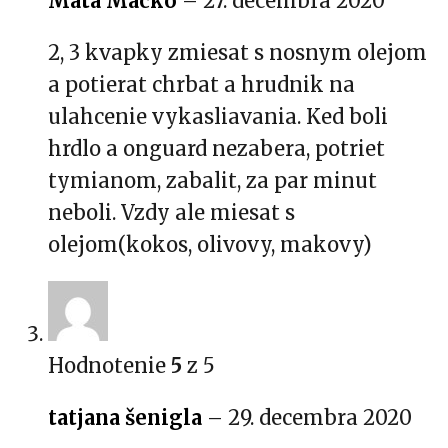
Mata Macko
–
27. decembra 2020
2, 3 kvapky zmiesat s nosnym olejom
a potierat chrbat a hrudnik na
ulahcenie vykasliavania. Ked boli
hrdlo a onguard nezabera, potriet
tymianom, zabalit, za par minut
neboli. Vzdy ale miesat s
olejom(kokos, olivovy, makovy)
Hodnotenie
5
z 5
tatjana šenigla
–
29. decembra 2020