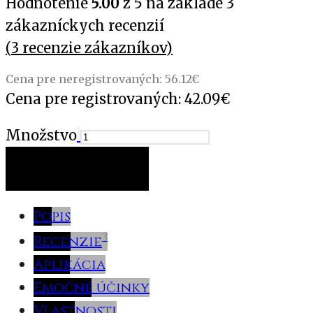
Hodnotenie
5.00
z 5 na základe
3
zákazníckych recenzií
(
3
recenzie zákazníkov)
Cena pre neregistrovaných:
56.12
€
Cena pre registrovaných:
42.09
€
Množstvo
PRIDAŤ DO KOŠÍKA
Popis
3
Recenzie
Aplikácia
Emočné účinky
Vlastnosti