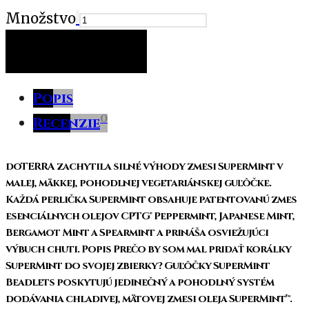
Množstvo
PRIDAŤ DO KOŠÍKA
Popis
0
Recenzie
doTERRA zachytila ​​silné výhody zmesi SuperMint v
malej, mäkkej, pohodlnej vegetariánskej guľôčke.
Každá perlička SuperMint obsahuje patentovanú zmes
esenciálnych olejov CPTG® Peppermint, Japanese Mint,
Bergamot Mint a Spearmint a prináša osviežujúci
výbuch chuti. Popis Prečo by som mal pridať korálky
SuperMint do svojej zbierky? Guľôčky SuperMint
Beadlets poskytujú jedinečný a pohodlný systém
dodávania chladivej, mätovej zmesi oleja SuperMint™.