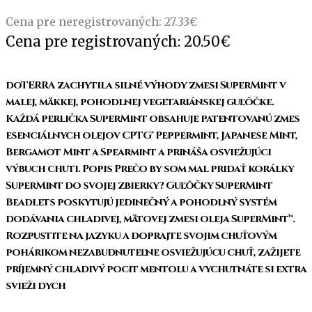
Cena pre neregistrovaných:
27.33
€
Cena pre registrovaných:
20.50
€
doTERRA zachytila ​​silné výhody zmesi SuperMint v
malej, mäkkej, pohodlnej vegetariánskej guľôčke.
Každá perlička SuperMint obsahuje patentovanú zmes
esenciálnych olejov CPTG® Peppermint, Japanese Mint,
Bergamot Mint a Spearmint a prináša osviežujúci
výbuch chuti. Popis Prečo by som mal pridať korálky
SuperMint do svojej zbierky? Guľôčky SuperMint
Beadlets poskytujú jedinečný a pohodlný systém
dodávania chladivej, mätovej zmesi oleja SuperMint™.
Rozpustite na jazyku a doprajte svojim chuťovým
pohárikom nezabudnuteľne osviežujúcu chuť, zažijete
príjemný chladivý pocit mentolu a vychutnáte si extra
svieži dych