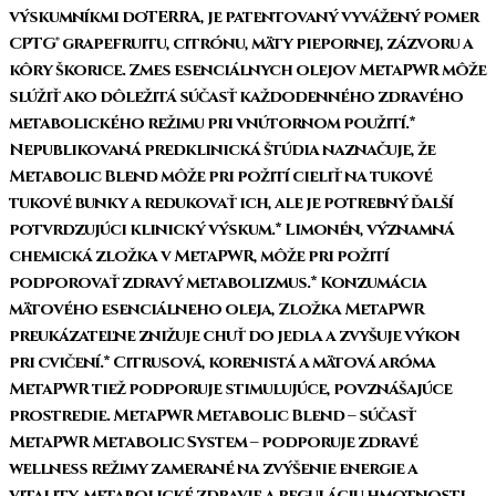
výskumníkmi doTERRA, je patentovaný vyvážený pomer
CPTG® grapefruitu, citrónu, mäty piepornej, zázvoru a
kôry škorice. Zmes esenciálnych olejov MetaPWR môže
slúžiť ako dôležitá súčasť každodenného zdravého
metabolického režimu pri vnútornom použití.*
Nepublikovaná predklinická štúdia naznačuje, že
Metabolic Blend môže pri požití cieliť na tukové
tukové bunky a redukovať ich, ale je potrebný ďalší
potvrdzujúci klinický výskum.* Limonén, významná
chemická zložka v MetaPWR, môže pri požití
podporovať zdravý metabolizmus.* Konzumácia
mätového esenciálneho oleja, Zložka MetaPWR
preukázateľne znižuje chuť do jedla a zvyšuje výkon
pri cvičení.* Citrusová, korenistá a mätová aróma
MetaPWR tiež podporuje stimulujúce, povznášajúce
prostredie. MetaPWR Metabolic Blend – súčasť
MetaPWR Metabolic System – podporuje zdravé
wellness režimy zamerané na zvýšenie energie a
vitality, metabolické zdravie a reguláciu hmotnosti,