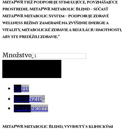
MetaPWR tiež podporuje stimulujúce, povznášajúce
prostredie. MetaPWR Metabolic Blend – súčasť
MetaPWR Metabolic System – podporuje zdravé
wellness režimy zamerané na zvýšenie energie a
vitality, metabolické zdravie a reguláciu hmotnosti,
aby ste predĺžili zdravie.*
Množstvo
PRIDAŤ DO KOŠÍKA
Popis
0
Recenzie
Vlastnosti
MetaPWR Metabolic Blend, vyvinutý s klinickými