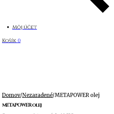
Môj účet
Košík
0
Domov
/
Nezaradené
/
METAPOWER olej
METAPOWER olej