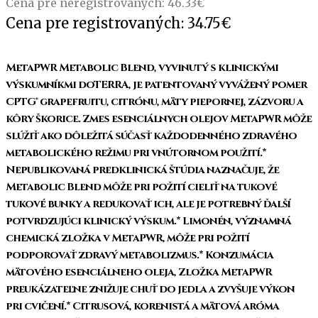
Cena pre neregistrovaných:
46.33
€
Cena pre registrovaných:
34.75
€
MetaPWR Metabolic Blend, vyvinutý s klinickými
výskumníkmi doTERRA, je patentovaný vyvážený pomer
CPTG® grapefruitu, citrónu, mäty piepornej, zázvoru a
kôry škorice. Zmes esenciálnych olejov MetaPWR môže
slúžiť ako dôležitá súčasť každodenného zdravého
metabolického režimu pri vnútornom použití.*
Nepublikovaná predklinická štúdia naznačuje, že
Metabolic Blend môže pri požití cieliť na tukové
tukové bunky a redukovať ich, ale je potrebný ďalší
potvrdzujúci klinický výskum.* Limonén, významná
chemická zložka v MetaPWR, môže pri požití
podporovať zdravý metabolizmus.* Konzumácia
mätového esenciálneho oleja, Zložka MetaPWR
preukázateľne znižuje chuť do jedla a zvyšuje výkon
pri cvičení.* Citrusová, korenistá a mätová aróma