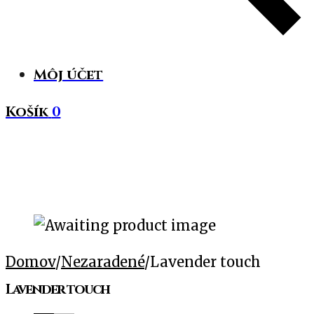
Môj účet
Košík
0
Domov
/
Nezaradené
/
Lavender touch
Lavender touch