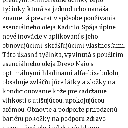
tyčinky, ktorá sa jednoducho nanáša,
znamená prevrat v spôsobe používania
esenciálneho oleja Kadidlo. Spája úplne
nové inovácie v aplikovaní s jeho
obnovujúcimi, skrášľujúcimi vlastnosťami.
Táto úžasná tyčinka, vyvinutá s použitím
esenciálneho oleja Drevo Naio s
optimálnymi hladinami alfa-bisabololu,
obsahuje zvláčňujúce látky a zložky na
kondicionovanie kože pre zadržanie
vlhkosti s utišujúcou, upokojujúcou
arómou. Obnovte a podporte prirodzenú
bariéru pokožky na podporu zdravo
vyzerajúcej pleti vďaka rýchlemu