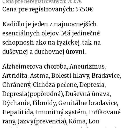
Cena pre neregistrovaných:
76.67
€
Cena pre registrovaných:
57.50
€
Kadidlo je jeden z najmocnejších
esenciálnych olejov. Má jedinečné
schopnosti ako na fyzickej, tak na
duševnej a duchovnej úrovni.
Alzheimerova choroba, Aneurizmus,
Artridíta, Astma, Bolesti hlavy, Bradavice,
Chránený, Cirhóza pečene, Depresia,
Depresia(popôrodná), Duševná únava,
Dýchanie, Fibroidy, Genitálne bradavice,
Hepatitída, Imunitný systém, Infikované
rany, Jazvy(prevencia), Kóma, Lou