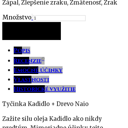
Zápal, Zlepšenie zraku, Zmätenosť, Zrak
Množstvo
PRIDAŤ DO KOŠÍKA
Popis
0
Recenzie
Emočné účinky
Vlastnosti
Historické využitie
Tyčinka Kadidlo + Drevo Naio
Zažite silu oleja Kadidlo ako nikdy
predtým. Mimoriadne účinky tejto