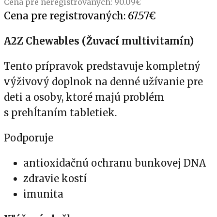
Cena pre neregistrovaných:
90.09
€
Cena pre registrovaných:
67.57
€
A2Z Chewables (Žuvací multivitamín)
Tento prípravok predstavuje kompletný
výživový doplnok na denné užívanie pre
deti a osoby, ktoré majú problém
s prehĺtaním tabletiek.
Podporuje
antioxidačnú ochranu bunkovej DNA
zdravie kostí
imunita