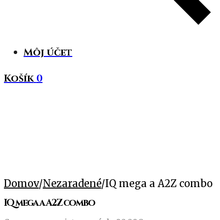
Môj účet
Košík
0
Domov
/
Nezaradené
/
IQ mega a A2Z combo
IQ mega a A2Z combo