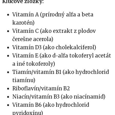
Kľúčové zložky:
Vitamín A (prírodný alfa a beta
karotén)
Vitamín C (ako extrakt z plodov
čerešne acerola)
Vitamín D3 (ako cholekalciferol)
Vitamín E (ako d-alfa tokoferyl acetát
a iné tokoferoly)
Tiamín/vitamín B1 (ako hydrochlorid
tiamínu)
Riboflavín/vitamín B2
Niacín/vitamín B3 (ako niacínamid)
Vitamín B6 (ako hydrochlorid
pyridoxínu)