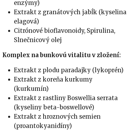
enzýmy)
Extrakt z granátových jabĺk (kyselina
elagová)
Citrónové bioflavonoidy, Spirulina,
Slnečnicový olej
Komplex na bunkovú vitalitu v zložení:
Extrakt z plodu paradajky (lykoprén)
Extrakt z koreňa kurkumy
(kurkumín)
Extrakt z rastliny Boswellia serrata
(kyseliny beta-boswellové)
Extrakt z hroznových semien
(proantokyanidíny)