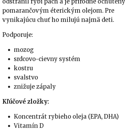
odstránil rybí pach a je prírodne ochutený
pomarančovým éterickým olejom. Pre
vynikajúcu chuť ho milujú najmä deti.
Podporuje:
mozog
srdcovo-cievny systém
kostru
svalstvo
znižuje zápaly
Kľúčové zložky:
Koncentrát rybieho oleja (EPA, DHA)
Vitamín D