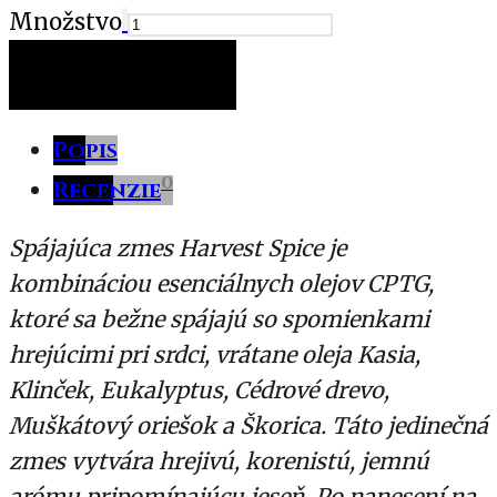
Množstvo
PRIDAŤ DO KOŠÍKA
Popis
0
Recenzie
Spájajúca zmes Harvest Spice je
kombináciou esenciálnych olejov CPTG,
ktoré sa bežne spájajú so spomienkami
hrejúcimi pri srdci, vrátane oleja Kasia,
Klinček, Eukalyptus, Cédrové drevo,
Muškátový oriešok a Škorica. Táto jedinečná
zmes vytvára hrejivú, korenistú, jemnú
arómu pripomínajúcu jeseň. Po nanesení na