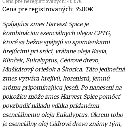
Cena pre neregistrovaných:
46.67
€
Cena pre registrovaných:
35.00
€
Spájajúca zmes Harvest Spice je
kombináciou esenciálnych olejov CPTG,
ktoré sa bežne spájajú so spomienkami
hrejúcimi pri srdci, vrátane oleja Kasia,
Klinček, Eukalyptus, Cédrové drevo,
Muškátový oriešok a Škorica. Táto jedinečná
zmes vytvára hrejivú, korenistú, jemnú
arómu pripomínajúcu jeseň. Po nanesení na
pokožku môže zmes Harvest Spice pomôcť
povzbudiť náladu vďaka pridanému
esenciálnemu oleju Eukalyptus. Okrem toho
je esenciálny olej Cédrové drevo známy tým,