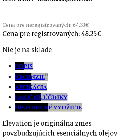
Cena pre neregistrovaných:
64.33
€
Cena pre registrovaných:
48.25
€
Nie je na sklade
Popis
0
Recenzie
Aplikácia
Emočné účinky
Historické využitie
Elevation je originálna zmes
povzbudzujúcich esenciálnych olejov