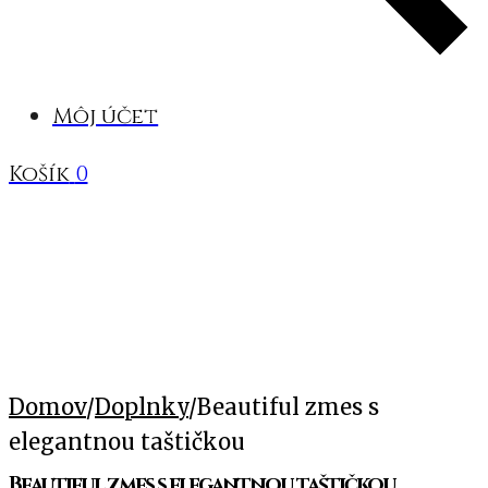
Môj účet
Košík
0
Domov
/
Doplnky
/
Beautiful zmes s
elegantnou taštičkou
Beautiful zmes s elegantnou taštičkou