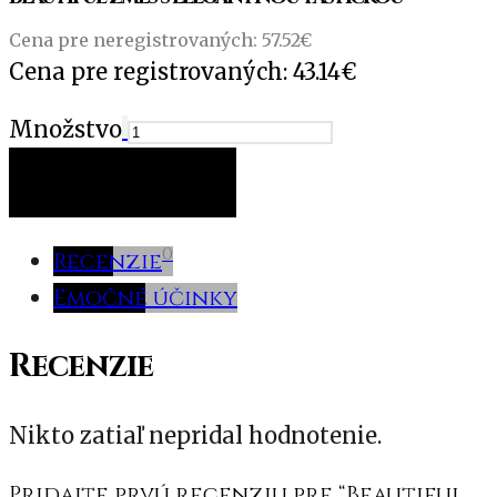
Cena pre neregistrovaných:
57.52
€
Cena pre registrovaných:
43.14
€
Množstvo
PRIDAŤ DO KOŠÍKA
0
Recenzie
Emočné účinky
Recenzie
Nikto zatiaľ nepridal hodnotenie.
Pridajte prvú recenziu pre “Beautiful