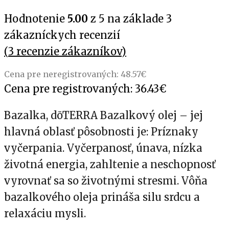
Hodnotenie
5.00
z 5 na základe
3
zákazníckych recenzií
(
3
recenzie zákazníkov)
Cena pre neregistrovaných:
48.57
€
Cena pre registrovaných:
36.43
€
Bazalka, dōTERRA Bazalkový olej – jej
hlavná oblasť pôsobnosti je: Príznaky
vyčerpania. Vyčerpanosť, únava, nízka
životná energia, zahltenie a neschopnosť
vyrovnať sa so životnými stresmi. Vôňa
bazalkového oleja prináša silu srdcu a
relaxáciu mysli.