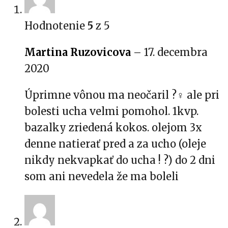
Hodnotenie
5
z 5
Martina Ruzovicova
–
17. decembra
2020
Úprimne vônou ma neočaril ?‍♀️ ale pri
bolesti ucha velmi pomohol. 1kvp.
bazalky zriedená kokos. olejom 3x
denne natierať pred a za ucho (oleje
nikdy nekvapkať do ucha ! ?) do 2 dni
som ani nevedela že ma boleli