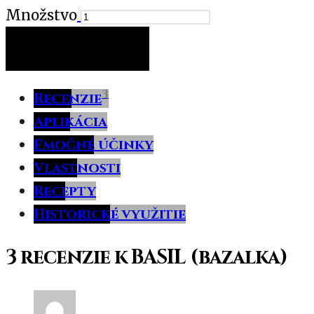
Množstvo
PRIDAŤ DO KOŠÍKA
3
Recenzie
Aplikácia
Emočné účinky
Vlastnosti
Recepty
Historické využitie
3 recenzie k
BASIL (bazalka)