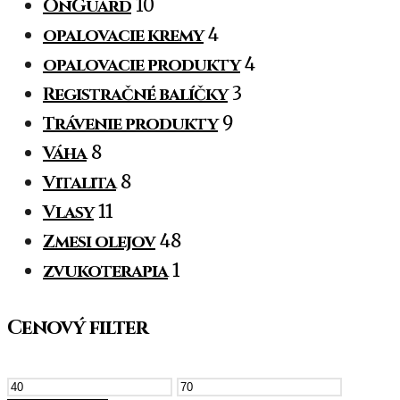
OnGuard
10
opalovacie kremy
4
opalovacie produkty
4
Registračné balíčky
3
Trávenie produkty
9
Váha
8
Vitalita
8
Vlasy
11
Zmesi olejov
48
zvukoterapia
1
Cenový filter