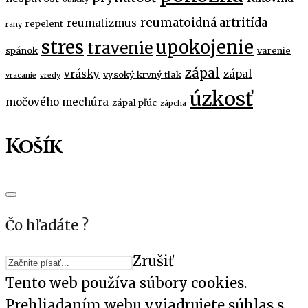
reumatoidná artritída
reumatizmus
repelent
rany
stres
upokojenie
travenie
spánok
varenie
zápal
vrásky
zápal
vysoký krvný tlak
vracanie
vredy
úzkosť
močového mechúra
zápal pľúc
zápcha
Košík
Čo hľadáte ?
Zrušiť
Tento web používa súbory cookies.
Prehliadaním webu vyjadrujete súhlas s