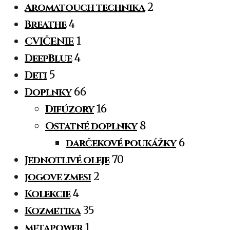
Aromatouch technika
2
Breathe
4
CVIČENIE
1
DeepBlue
4
Deti
5
Doplnky
66
Difúzory
16
Ostatné doplnky
8
darčekové poukážky
6
Jednotlivé oleje
70
jogove zmesi
2
Kolekcie
4
Kozmetika
35
metapower
1