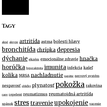
FILTER
Tagy
artritída
bolesti hlavy
astma
akné
alergie
bronchitída
depresia
chrípka
dýchanie
hnačka
emocionálne zdravie
ekzém
horúčka
imunita
infekcia
kašeľ
hyperaktivita
kolika
nachladnutie
MRSA
nervový systém
napätie
pokožka
plynatosť
nespavosť
rakovina
obličky
reumatoidná artritída
reumatizmus
repelent
rany
stres
upokojenie
travenie
spánok
varenie