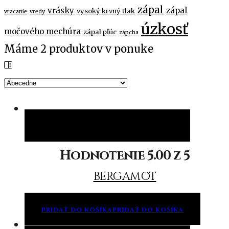
zápal
vrásky
zápal
vysoký krvný tlak
vracanie
vredy
úzkosť
močového mechúra
zápal pľúc
zápcha
Máme
2
produktov v ponuke
Pridať do košíka
Pridať do košíka
Hodnotenie
5.00
z 5
BERGAMOT
PRIDAŤ DO KOŠÍKA
PRIDAŤ DO KOŠÍKA