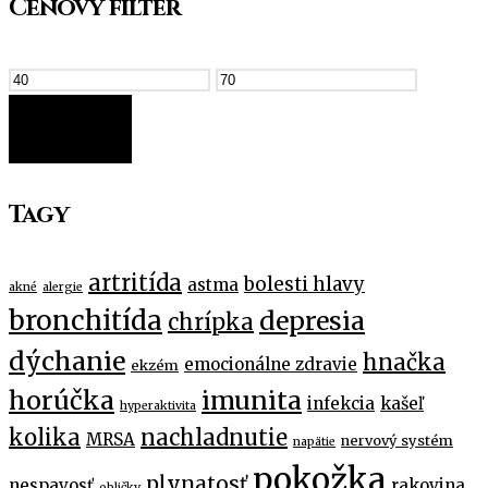
Cenový filter
FILTER
Tagy
artritída
bolesti hlavy
astma
akné
alergie
bronchitída
depresia
chrípka
dýchanie
hnačka
emocionálne zdravie
ekzém
horúčka
imunita
infekcia
kašeľ
hyperaktivita
kolika
nachladnutie
MRSA
nervový systém
napätie
pokožka
plynatosť
nespavosť
rakovina
obličky