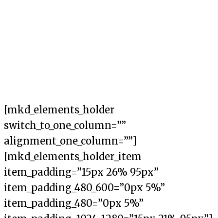
Order tracking
[mkd_elements_holder
switch_to_one_column=””
alignment_one_column=””]
[mkd_elements_holder_item
item_padding=”15px 26% 95px”
item_padding_480_600=”0px 5%”
item_padding_480=”0px 5%”