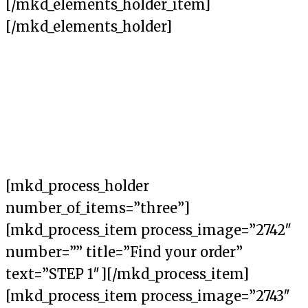
[/mkd_elements_holder_item]
[/mkd_elements_holder]
[mkd_process_holder
number_of_items=”three”]
[mkd_process_item process_image=”2742″
number=”” title=”Find your order”
text=”STEP 1″][/mkd_process_item]
[mkd_process_item process_image=”2743″