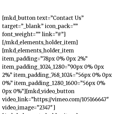
[mkd_button text=”Contact Us”
target=”_blank” icon_pack=””
font_weight=”” link=”#”]
[/mkd_elements_holder_item]
[mkd_elements_holder_item
item_padding=”78px 0% 0px 2%”
item_padding_1024_1280=”90px 0% 0px
2%” item_padding_768_1024=”56px 0% 0px
0%” item_padding_1280_1600=”56px 0%
0px 0%”][mkd_video_button
video_link=”https://vimeo.com/105166647″
video_image=”2347″]