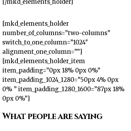
[/mkd_elements_holder]
[mkd_elements_holder
number_of_columns=”two-columns”
switch_to_one_column=”1024″
alignment_one_column=””]
[mkd_elements_holder_item
item_padding=”0px 18% 0px 0%”
item_padding_1024_1280=”50px 4% 0px
0% ” item_padding_1280_1600=”87px 18%
0px 0%”]
What people are saying