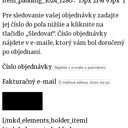
item_padding_1024_1280=”15px 21% 95px”]
Pre sledovanie vašej objednávky zadajte
jej číslo do poľa nižšie a kliknite na
tlačidlo „Sledovať“. Číslo objednávky
nájdete v e-maile, ktorý vám bol doručený
po objednaní.
Číslo objednávky
Fakturačný e-mail
SLEDOVAŤ
[/mkd_elements_holder_item]