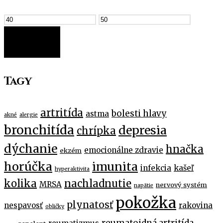
FILTER
Tagy
artritída
bolesti hlavy
astma
akné
alergie
bronchitída
depresia
chrípka
dýchanie
hnačka
emocionálne zdravie
ekzém
horúčka
imunita
infekcia
kašeľ
hyperaktivita
kolika
nachladnutie
MRSA
nervový systém
napätie
pokožka
plynatosť
nespavosť
rakovina
obličky
reumatoidná artritída