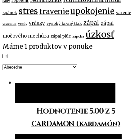
reumatizmus
repelent
rany
stres
upokojenie
travenie
spánok
varenie
zápal
vrásky
zápal
vysoký krvný tlak
vracanie
vredy
úzkosť
močového mechúra
zápal pľúc
zápcha
Máme
1
produktov v ponuke
Pridať do košíka
Pridať do košíka
Hodnotenie
5.00
z 5
CARDAMON (kardamón)