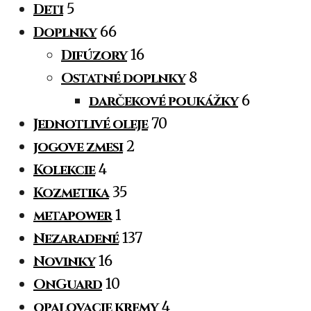
Deti
5
Doplnky
66
Difúzory
16
Ostatné doplnky
8
darčekové poukážky
6
Jednotlivé oleje
70
jogove zmesi
2
Kolekcie
4
Kozmetika
35
metapower
1
Nezaradené
137
Novinky
16
OnGuard
10
opalovacie kremy
4