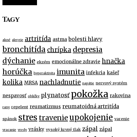
Tagy
artritída
bolesti hlavy
astma
akné
alergie
bronchitída
depresia
chrípka
dýchanie
hnačka
emocionálne zdravie
ekzém
horúčka
imunita
infekcia
kašeľ
hyperaktivita
kolika
nachladnutie
MRSA
nervový systém
napätie
pokožka
plynatosť
nespavosť
rakovina
obličky
reumatoidná artritída
reumatizmus
repelent
rany
stres
upokojenie
travenie
spánok
varenie
zápal
vrásky
zápal
vysoký krvný tlak
vracanie
vredy