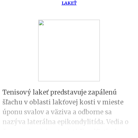
LAKEŤ
Tenisový lakeť predstavuje zapálenú
šľachu v oblasti lakťovej kosti v mieste
úponu svalov a väziva a odborne sa
nazýva laterálna epikondylitída. Vedia o
ňom svoje nielen tenisti či golfisti, ale