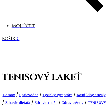
Môj účet
Košík
0
TENISOVÝ LAKEŤ
/
/
/
Domov
Sprievodca
Fyzický symptóm
Kosti, kĺby a svaly
/
/
/
/
Zdravie dieťaťa
Zdravie muža
Zdravie ženy
TENISOVÝ