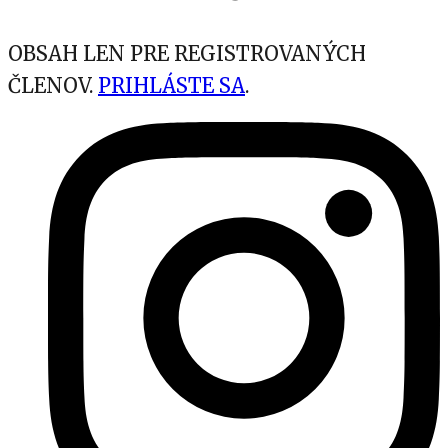
hemodialýza, nedávna trauma a vnútro-
žilové užívanie drog predstavujú rizikové
OBSAH LEN PRE REGISTROVANÝCH
faktory pre vznik osteomyelitídy.
ČLENOV.
PRIHLÁSTE SA
.