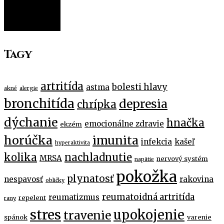
FILTER
Tagy
artritída
bolesti hlavy
astma
akné
alergie
bronchitída
depresia
chrípka
dýchanie
hnačka
emocionálne zdravie
ekzém
horúčka
imunita
infekcia
kašeľ
hyperaktivita
kolika
nachladnutie
MRSA
nervový systém
napätie
pokožka
plynatosť
nespavosť
rakovina
obličky
reumatoidná artritída
reumatizmus
repelent
rany
stres
upokojenie
travenie
spánok
varenie