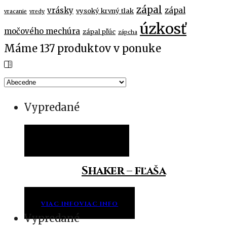
zápal
vrásky
zápal
vysoký krvný tlak
vracanie
vredy
úzkosť
močového mechúra
zápal pľúc
zápcha
Máme
137
produktov v ponuke
Vypredané
Viac info
Viac info
Shaker – fľaša
VIAC INFO
VIAC INFO
Vypredané