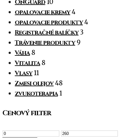
OnGuard
10
opalovacie kremy
4
opalovacie produkty
4
Registračné balíčky
3
Trávenie produkty
9
Váha
8
Vitalita
8
Vlasy
11
Zmesi olejov
48
zvukoterapia
1
Cenový filter