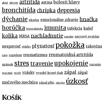
artritída
bolesti hlavy
astma
akné
alergie
bronchitída
depresia
chrípka
dýchanie
hnačka
emocionálne zdravie
ekzém
horúčka
imunita
infekcia
kašeľ
hyperaktivita
kolika
nachladnutie
MRSA
nervový systém
napätie
pokožka
plynatosť
nespavosť
rakovina
obličky
reumatoidná artritída
reumatizmus
repelent
rany
stres
upokojenie
travenie
spánok
varenie
zápal
vrásky
zápal
vysoký krvný tlak
vracanie
vredy
úzkosť
močového mechúra
zápal pľúc
zápcha
Košík